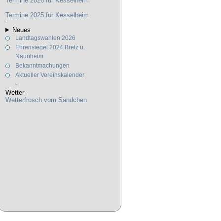
Termine 2026 für Kesselheim
Termine 2025 für Kesselheim
-
Neues
Landtagswahlen 2026
Ehrensiegel 2024 Bretz u.
Naunheim
Bekanntmachungen
Aktueller Vereinskalender
-
Wetter
Wetterfrosch vom Sändchen