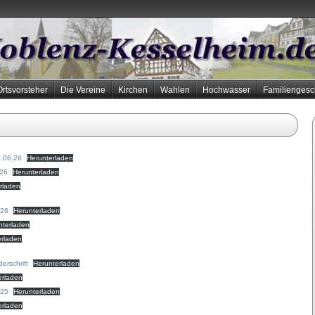
Ortsvorsteher
Die Vereine
Kirchen
Wahlen
Hochwasser
Familiengesc
.06.26
Herunterladen
026
Herunterladen
rladen
026
Herunterladen
nterladen
erladen
rschrift
Herunterladen
erladen
025
Herunterladen
erladen