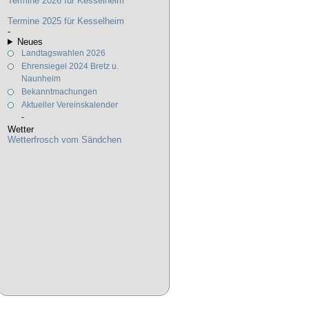
Termine 2026 für Kesselheim
Termine 2025 für Kesselheim
-
Neues
Landtagswahlen 2026
Ehrensiegel 2024 Bretz u.
Naunheim
Bekanntmachungen
Aktueller Vereinskalender
-
Wetter
Wetterfrosch vom Sändchen