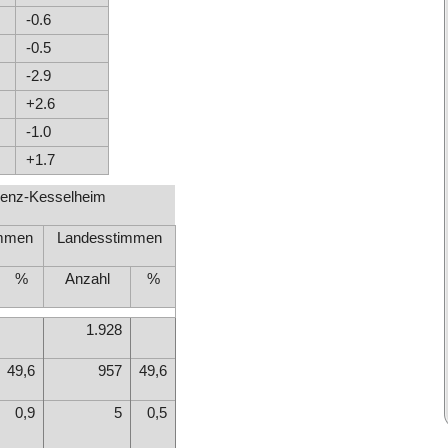
-0.6
-0.5
-2.9
+2.6
-1.0
+1.7
lenz-Kesselheim
immen
Landesstimmen
%
Anzahl
%
1.928
49,6
957
49,6
0,9
5
0,5