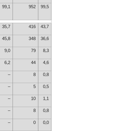
99,1
952
99,5
35,7
416
43,7
45,8
348
36,6
9,0
79
8,3
6,2
44
4,6
–
8
0,8
–
5
0,5
–
10
1,1
–
8
0,8
–
0
0,0