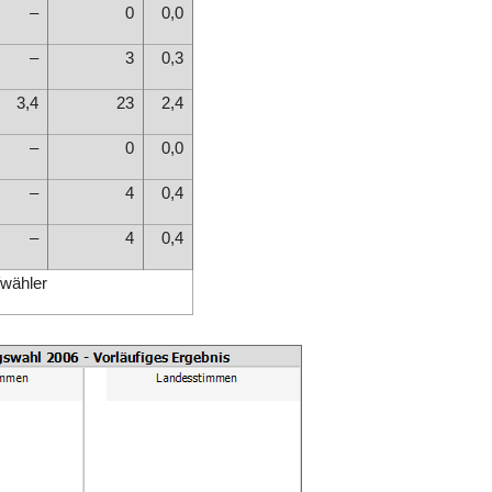
–
0
0,0
–
3
0,3
3,4
23
2,4
–
0
0,0
–
4
0,4
–
4
0,4
fwähler