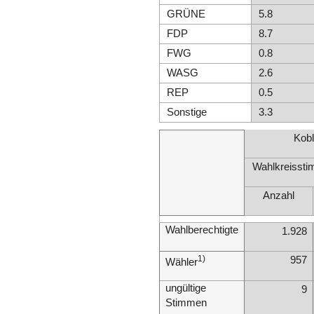
GRÜNE
5.8
FDP
8.7
FWG
0.8
WASG
2.6
REP
0.5
Sonstige
3.3
Kob
Wahlkreisst
Anzahl
Wahlberechtigte
1.928
1)
957
Wähler
ungültige
9
Stimmen