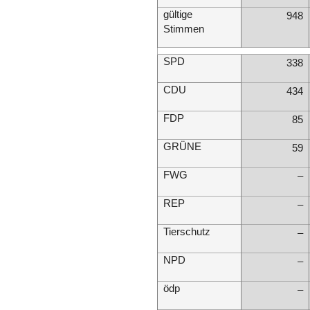
gültige
948
Stimmen
SPD
338
CDU
434
FDP
85
GRÜNE
59
FWG
–
REP
–
Tierschutz
–
NPD
–
ödp
–