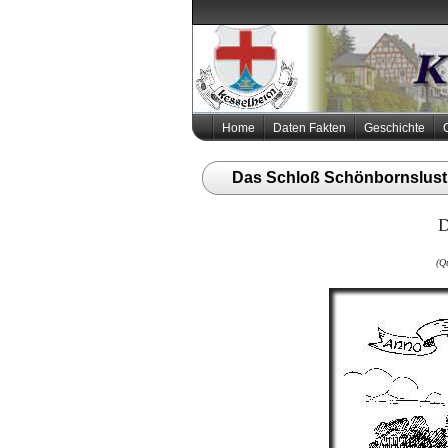
Home
Daten Fakten
Geschichte
Das Schloß Schönbornslust
D
(Qu