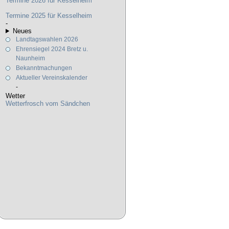
Termine 2026 für Kesselheim
Termine 2025 für Kesselheim
-
Neues
Landtagswahlen 2026
Ehrensiegel 2024 Bretz u.
Naunheim
Bekanntmachungen
Aktueller Vereinskalender
-
Wetter
Wetterfrosch vom Sändchen