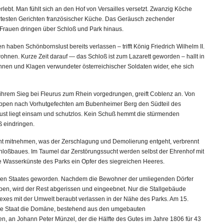
lebt. Man fühlt sich an den Hof von Versailles versetzt. Zwanzig Köche
iertesten Gerichten französischer Küche. Das Geräusch zechender
Frauen dringen über Schloß und Park hinaus.
n haben Schönbornslust bereits verlassen – trifft König Friedrich Wilhelm II.
ohnen. Kurze Zeit darauf — das Schloß ist zum Lazarett geworden – hallt in
n und Klagen verwundeter österreichischer Soldaten wider, ehe sich
ihrem Sieg bei Fleurus zum Rhein vorgedrungen, greift Coblenz an. Von
ppen nach Vorhutgefechten am Bubenheimer Berg den Südteil des
t liegt einsam und schutzlos. Kein Schuß hemmt die stürmenden
ß eindringen.
ht mitnehmen, was der Zerschlagung und Demolierung entgeht, verbrennt
loßbaues. Im Taumel dar Zerstörungssucht werden selbst der Ehrenhof mit
ie Wasserkünste des Parks ein Opfer des siegreichen Heeres.
chen Staates geworden. Nachdem die Bewohner der umliegenden Dörfer
en, wird der Rest abgerissen und eingeebnet. Nur die Stallgebäude
es mit der Umwelt beraubt verlassen in der Nähe des Parks. Am 15.
sche Staat die Domäne, bestehend aus den umgebauten
n, an Johann Peter Münzel, der die Hälfte des Gutes im Jahre 1806 für 43