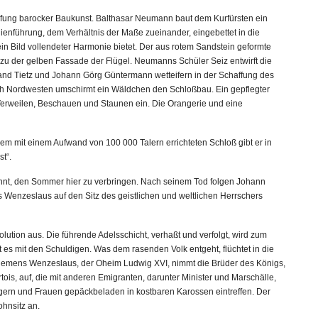
öpfung barocker Baukunst. Balthasar Neumann baut dem Kurfürsten ein
nienführung, dem Verhältnis der Maße zueinander, eingebettet in die
n Bild vollendeter Harmonie bietet. Der aus rotem Sandstein geformte
t zu der gelben Fassade der Flügel. Neumanns Schüler Seiz entwirft die
and Tietz und Johann Görg Güntermann wetteifern in der Schaffung des
h Nordwesten umschirmt ein Wäldchen den Schloßbau. Ein gepflegter
erweilen, Beschauen und Staunen ein. Die Orangerie und eine
em mit einem Aufwand von 100 000 Talern errichteten Schloß gibt er in
t“.
gönnt, den Sommer hier zu verbringen. Nach seinem Tod folgen Johann
 Wenzeslaus auf den Sitz des geistlichen und weltlichen Herrschers
olution aus. Die führende Adelsschicht, verhaßt und verfolgt, wird zum
ft es mit den Schuldigen. Was dem rasenden Volk entgeht, flüchtet in die
Clemens Wenzeslaus, der Oheim Ludwig XVI, nimmt die Brüder des Königs,
is, auf, die mit anderen Emigranten, darunter Minister und Marschälle,
ern und Frauen gepäckbeladen in kostbaren Karossen eintreffen. Der
ohnsitz an.