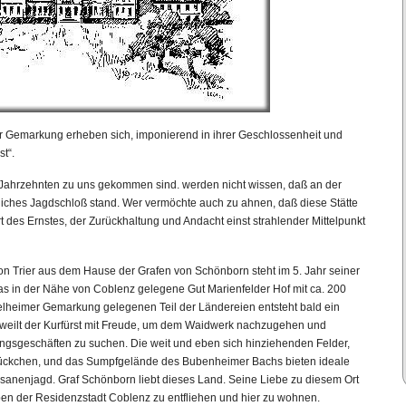
 Gemarkung erheben sich, imponierend in ihrer Geschlossenheit und
t“.
en Jahrzehnten zu uns gekommen sind. werden nicht wissen, daß an der
stliches Jagdschloß stand. Wer vermöchte auch zu ahnen, daß diese Stätte
des Ernstes, der Zurückhaltung und Andacht einst strahlender Mittelpunkt
on Trier aus dem Hause der Grafen von Schönborn steht im 5. Jahr seiner
das in der Nähe von Coblenz gelegene Gut Marienfelder Hof mit ca. 200
elheimer Gemarkung gelegenen Teil der Ländereien entsteht bald ein
 weilt der Kurfürst mit Freude, um dem Waidwerk nachzugehen und
gsgeschäften zu suchen. Die weit und eben sich hinziehenden Felder,
tückchen, und das Sumpfgelände des Bubenheimer Bachs bieten ideale
sanenjagd. Graf Schönborn liebt dieses Land. Seine Liebe zu diesem Ort
en der Residenzstadt Coblenz zu entfliehen und hier zu wohnen.