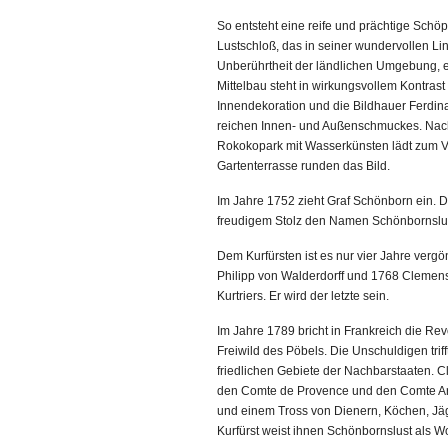
So entsteht eine reife und prächtige Sch
Lustschloß, das in seiner wundervollen Li
Unberührtheit der ländlichen Umgebung, ei
Mittelbau steht in wirkungsvollem Kontras
Innendekoration und die Bildhauer Ferdin
reichen Innen- und Außenschmuckes. Nac
Rokokopark mit Wasserkünsten lädt zum V
Gartenterrasse runden das Bild.
Im Jahre 1752 zieht Graf Schönborn ein. D
freudigem Stolz den Namen Schönbornslus
Dem Kurfürsten ist es nur vier Jahre ver
Philipp von Walderdorff und 1768 Clemens
Kurtriers. Er wird der letzte sein.
Im Jahre 1789 bricht in Frankreich die Rev
Freiwild des Pöbels. Die Unschuldigen trif
friedlichen Gebiete der Nachbarstaaten. 
den Comte de Provence und den Comte Arto
und einem Tross von Dienern, Köchen, Jäg
Kurfürst weist ihnen Schönbornslust als W