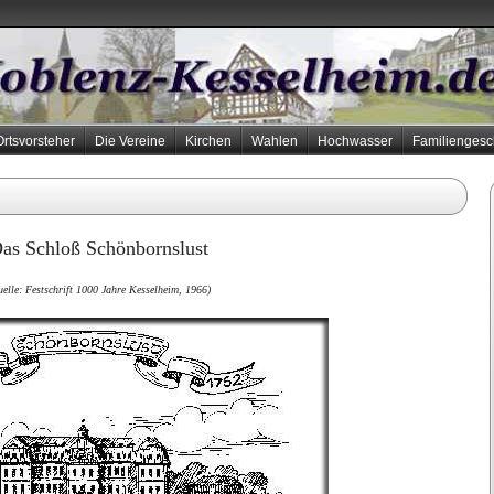
Ortsvorsteher
Die Vereine
Kirchen
Wahlen
Hochwasser
Familiengesc
as Schloß Schönbornslust
elle: Festschrift 1000 Jahre Kesselheim, 1966)