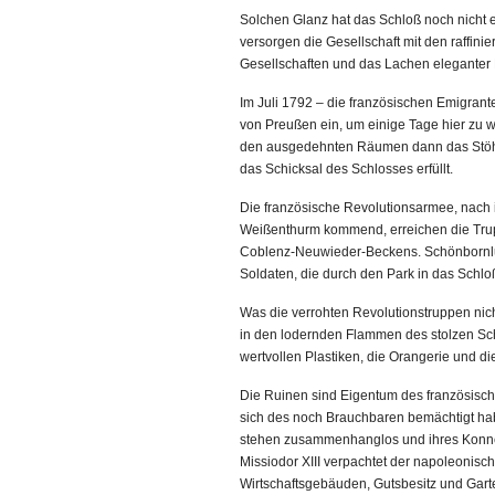
Solchen Glanz hat das Schloß noch nicht er
versorgen die Gesellschaft mit den raffin
Gesellschaften und das Lachen eleganter 
Im Juli 1792 – die französischen Emigrante
von Preußen ein, um einige Tage hier zu w
den ausgedehnten Räumen dann das Stöhne
das Schicksal des Schlosses erfüllt.
Die französische Revolutionsarmee, nach 
Weißenthurm kommend, erreichen die Tru
Coblenz-Neuwieder-Beckens. Schönbornlus
Soldaten, die durch den Park in das Schlo
Was die verrohten Revolutionstruppen nic
in den lodernden Flammen des stolzen Sch
wertvollen Plastiken, die Orangerie und d
Die Ruinen sind Eigentum des französis
sich des noch Brauchbaren bemächtigt hab
stehen zusammenhanglos und ihres Konnex
Missiodor XIII verpachtet der napoleoni
Wirtschaftsgebäuden, Gutsbesitz und Garte