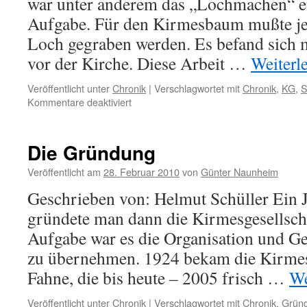
war unter anderem das „Lochmachen“ ei
Aufgabe. Für den Kirmesbaum mußte jed
Loch gegraben werden. Es befand sich m
vor der Kirche. Diese Arbeit …
Weiterl
Veröffentlicht unter
Chronik
|
Verschlagwortet mit
Chronik
,
KG
,
S
für
Kommentare deaktiviert
Schwere
Zeiten
Die Gründung
Veröffentlicht am
28. Februar 2010
von
Günter Naunheim
Geschrieben von: Helmut Schüller Ein J
gründete man dann die Kirmesgesellscha
Aufgabe war es die Organisation und Ge
zu übernehmen. 1924 bekam die Kirmesg
Fahne, die bis heute – 2005 frisch …
We
Veröffentlicht unter
Chronik
|
Verschlagwortet mit
Chronik
,
Grün