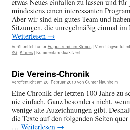
etwas Neues einfallen zu lassen und für
mindestens einen interessanten Progra
Aber wir sind ein gutes Team und haben
Sitzungen, die unregelmäßig einmal im 
Weiterlesen
→
Veröffentlicht unter
Fragen rund um Kirmes
|
Verschlagwortet mi
für
KG
,
Kirmes
|
Kommentare deaktiviert
Ist
es
viel
Die Vereins-Chronik
Arbeit,
eine
Veröffentlicht am
28. Februar 2010
von
Günter Naunheim
Kirmes
Eine Chronik der letzten 100 Jahre zu sc
zu
organisieren?
nie einfach. Ganz besonders nicht, wenn
wenige alte Auzeichnungen gibt. Deshal
die Texte auf den folgenden Seiten quer
…
Weiterlesen
→