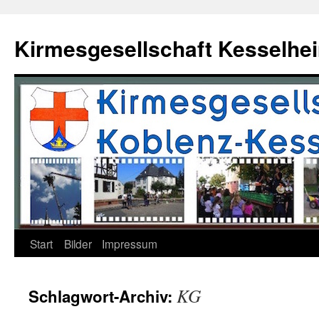
Zum
Inhalt
Kirmesgesellschaft Kesselhei
springen
Start
Bilder
Impressum
KG
Schlagwort-Archiv: