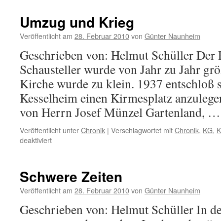
dem
Krieg
Umzug und Krieg
Veröffentlicht am
28. Februar 2010
von
Günter Naunheim
Geschrieben von: Helmut Schüller Der P
Schausteller wurde von Jahr zu Jahr grö
Kirche wurde zu klein. 1937 entschloß 
Kesselheim einen Kirmesplatz anzulegen
von Herrn Josef Münzel Gartenland, 
Veröffentlicht unter
Chronik
|
Verschlagwortet mit
Chronik
,
KG
,
K
für
deaktiviert
Umzug
und
Krieg
Schwere Zeiten
Veröffentlicht am
28. Februar 2010
von
Günter Naunheim
Geschrieben von: Helmut Schüller In d