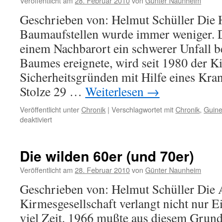
Veröffentlicht am
28. Februar 2010
von
Günter Naunheim
Geschrieben von: Helmut Schüller Die 
Baumaufstellen wurde immer weniger. D
einem Nachbarort ein schwerer Unfall b
Baumes ereignete, wird seit 1980 der 
Sicherheitsgründen mit Hilfe eines Kran
Stolze 29 …
Weiterlesen
→
Veröffentlicht unter
Chronik
|
Verschlagwortet mit
Chronik
,
Guin
für
deaktiviert
Guinessbuch
der
Rekorde
Die wilden 60er (und 70er)
Veröffentlicht am
28. Februar 2010
von
Günter Naunheim
Geschrieben von: Helmut Schüller Die 
Kirmesgesellschaft verlangt nicht nur E
viel Zeit. 1966 mußte aus diesem Grund