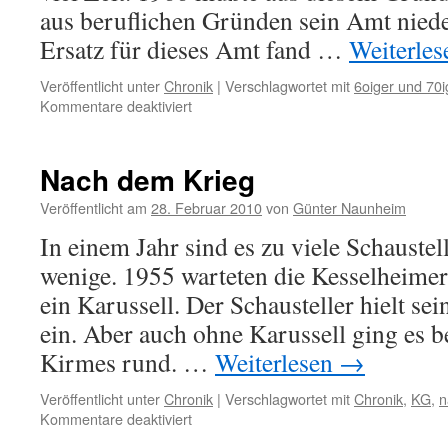
aus beruflichen Gründen sein Amt niede
Ersatz für dieses Amt fand …
Weiterle
Veröffentlicht unter
Chronik
|
Verschlagwortet mit
6oiger und 70i
für
Kommentare deaktiviert
Die
wilden
60er
Nach dem Krieg
(und
70er)
Veröffentlicht am
28. Februar 2010
von
Günter Naunheim
In einem Jahr sind es zu viele Schaustel
wenige. 1955 warteten die Kesselheimer
ein Karussell. Der Schausteller hielt sei
ein. Aber auch ohne Karussell ging es b
Kirmes rund. …
Weiterlesen
→
Veröffentlicht unter
Chronik
|
Verschlagwortet mit
Chronik
,
KG
,
n
für
Kommentare deaktiviert
Nach