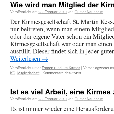
Wie wird man Mitglied der Ki
Veröffentlicht am
28. Februar 2010
von
Günter Naunheim
Der Kirmesgesellschaft St. Martin Kess
nur beitreten, wenn man einem Mitglied 
oder der eigene Vater schon ein Mitglie
Kirmesgesellschaft war oder man einen 
ausfüllt. Dieser findet sich in jeder gu
Weiterlesen
→
Veröffentlicht unter
Fragen rund um Kirmes
|
Verschlagwortet mi
für
KG
,
Mitgliedschaft
|
Kommentare deaktiviert
Wie
wird
man
Ist es viel Arbeit, eine Kirmes
Mitglied
der
Veröffentlicht am
28. Februar 2010
von
Günter Naunheim
Kirmesgesellschaft?
Es ist immer wieder eine Herausforderun