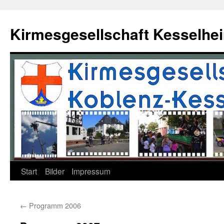
Zum
Inhalt
Kirmesgesellschaft Kesselhei
springen
Start
Bilder
Impressum
←
Programm 2006